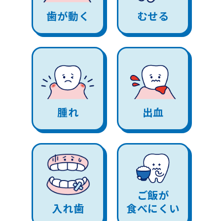
歯が動く
むせる
腫れ
出血
ご飯が
入れ歯
食べにくい