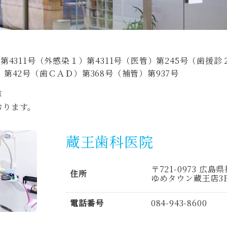
第4311号（外感染１）第4311号（医管）第245号（歯援診
第42号（歯ＣＡＤ）第368号（補管）第937号
算
おります。
蔵王歯科医院
〒721-0973 
住所
ゆめタウン蔵王店3
084-943-8600
電話番号