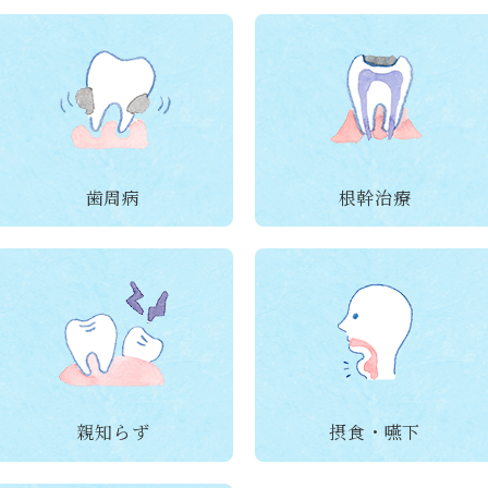
歯周病
根幹治療
親知らず
摂食・嚥下