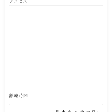
アクセス
診療時間
月
火
水
木
金
土
日・