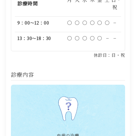
診療時間
祝
○
○
○
○
○
○
−
9：00～12：00
○
○
○
○
○
−
−
13：30～18：30
休診日：日・祝
診療内容
虫歯の治療