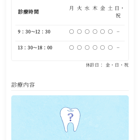
月
火
水
木
金
土
日・
診療時間
祝
○
○
○
○
○
○
−
9：30～12：30
○
○
○
○
○
○
−
13：30～18：00
休診日： 金・日・祝
診療内容