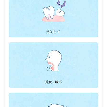
親知らず
摂食・嚥下